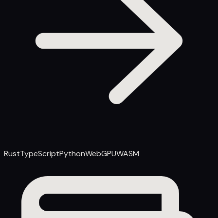
Rust
TypeScript
Python
WebGPU
WASM