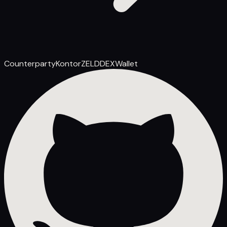
Counterparty
Kontor
ZELD
DEX
Wallet