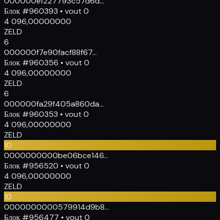
000000
ef227793c57d6d...
Блок
#
960393
•
vout
0
4 096,00000000
ZELD
6
000000
f7e90facf88f67...
Блок
#
960356
•
vout
0
4 096,00000000
ZELD
6
000000
fa29f405a860da...
Блок
#
960353
•
vout
0
4 096,00000000
ZELD
10
0000000000
be06bce146...
Блок
#
956520
•
vout
0
4 096,00000000
ZELD
10
0000000000
579914d9b8...
Блок
#
956477
•
vout
0