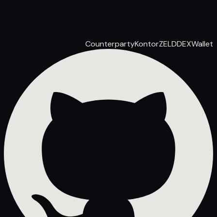
Counterparty
Kontor
ZELD
DEX
Wallet