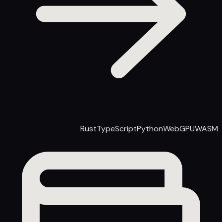
Rust
TypeScript
Python
WebGPU
WASM