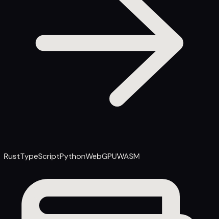
Rust
TypeScript
Python
WebGPU
WASM