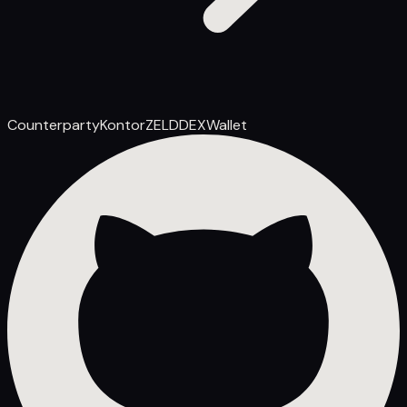
Counterparty
Kontor
ZELD
DEX
Wallet