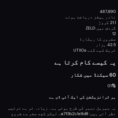
487,890
نادر ہیشز دریافت ہوئے
21.1 کروڑ
گردش میں ZELD
12
صفروں کا ریکارڈ
42.5 ہزار
ٹریک کیے گئے UTXOs
یہ کیسے کام کرتا ہے
60 سیکنڈ میں شکار
01
🔢
ہر ٹرانزیکشن کی ایک آئی ڈی ہے
یہ سیریل نمبر کی طرح ہوتی ہے۔ زیادہ تر بے ترتیب
نظر آتی ہیں: a7f3b2c1e9d8… لیکن کچھ صفر سے شروع