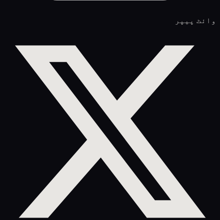
وائٹ پیپر