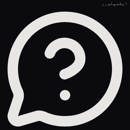
ایکسپلورر