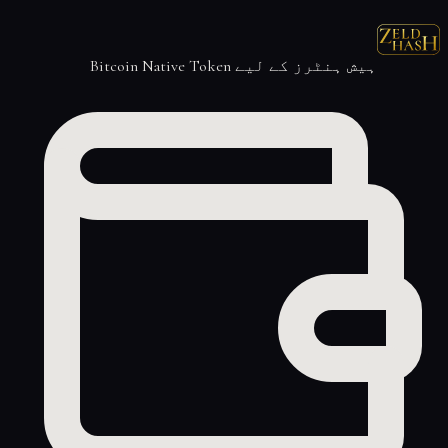
ہیش ہنٹرز کے لیے Bitcoin Native Token