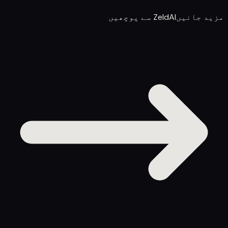
مزید جانیں
ZeldAI سے پوچھیں