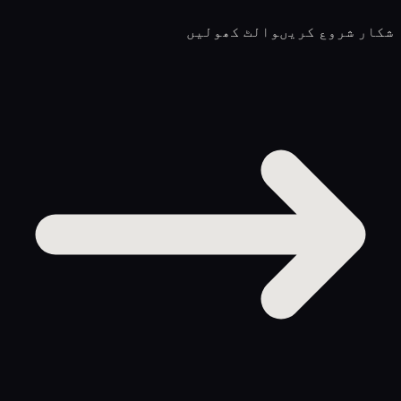
شکار شروع کریں
والٹ کھولیں