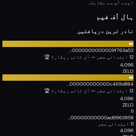
اپنے آپ سے مقابلہ
ہال آف فیم
نادر ترین دریافتیں
👑
000000000000
9f763a52...
12 ابتدائی صفر
— آل ٹائم ریکارڈ 🏆
4,096
ZELD
👑
000000000000
c469d884...
12 ابتدائی صفر
— آل ٹائم ریکارڈ 🏆
4,096
ZELD
11
00000000000
ad9963958...
11 ابتدائی صفر
4,096