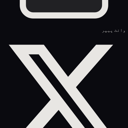
وائٹ پیپر