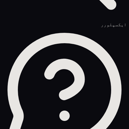
ایکسپلورر