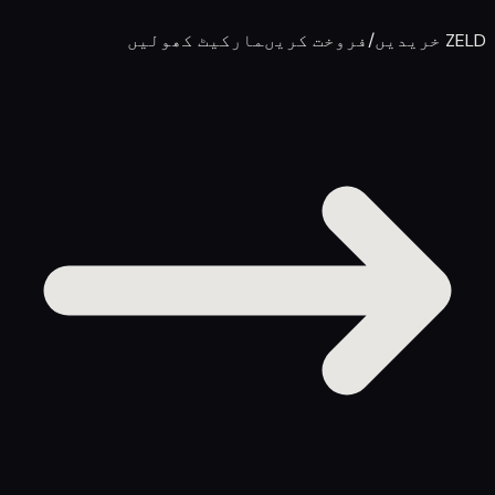
ZELD خریدیں/فروخت کریں
مارکیٹ کھولیں