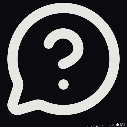
ZeldAI سے پوچھیں