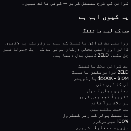
کوائن کی طرح منتقل کریں — کوئی ثالث نہیں۔
یہ کیوں اہم ہے
سب کے لیے مائننگ
روایتی بٹ کوائن مائننگ کے لیے ہارڈویئر پر لاکھوں
ڈالر اور اتنی بجلی درکار ہوتی ہے کہ ایک چھوٹا شہر
چل سکے۔ ZELD کھیل بدل دیتا ہے۔
بٹ کوائن بلاک مائننگ
ZELD ٹرانزیکشن مائننگ
$500K - $10M ہارڈویئر
آپ کا لیپ ٹاپ
بھاری بجلی کے بل
تقریباً کچھ بھی نہیں
ہر بلاک پر 1 فاتح
سب جیت سکتے ہیں
مائننگ پولز کے زیر کنٹرول
100% غیرمرکزی
بڑوں سے مقابلہ ضروری