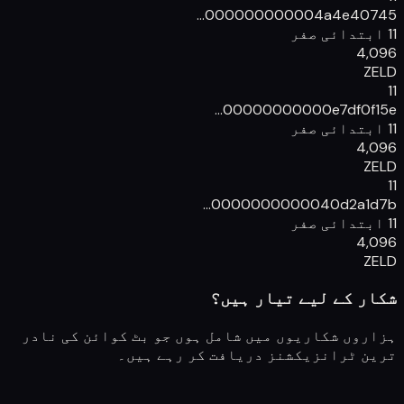
00000000000
4a4e40745...
11 ابتدائی صفر
4,096
ZELD
11
00000000000
e7df0f15e...
11 ابتدائی صفر
4,096
ZELD
11
00000000000
40d2a1d7b...
11 ابتدائی صفر
4,096
ZELD
شکار کے لیے تیار ہیں؟
ہزاروں شکاریوں میں شامل ہوں جو بٹ کوائن کی نادر
ترین ٹرانزیکشنز دریافت کر رہے ہیں۔