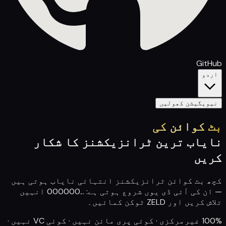
GitHub
اردو
نیویگیشن کھولیں
بٹ کوائن کی
نایاب ترین ٹرانزیکشنز کا شکار
کریں
کچھ بٹ کوائن ٹرانزیکشنز انتہائی نایاب ہوتی ہیں
— ان کی آئی ڈی یوں شروع ہوتی ہے:
000000...
انہیں
تلاش کریں اور ZELD ٹوکن کمائیں۔
100% غیرمرکزی · کوئی پری مائن نہیں · کوئی VC نہیں ·