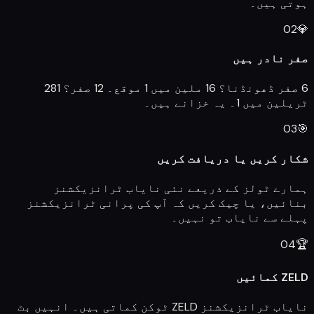
ہوتی ہیں۔
02
💎
صفر نادر ہیں
6 صفر ڈھونڈنا؟ 16 ملین میں 1 موقع۔ 12 صفر؟ 281
ٹریلین میں 1۔ یہ خزانے ہیں۔
03
🎯
شکار کریں یا دریافت کریں
ہمارے ٹولز کے ذریعے نئی نایاب ٹرانزیکشنز
بنائیں، یا چیک کریں کہ آپ کی پرانی ٹرانزیکشنز
پہلے سے نایاب تو نہیں۔
04
🏆
ZELD کمائیں
نایاب ٹرانزیکشنز ZELD ٹوکن کماتی ہیں۔ انہیں بٹ