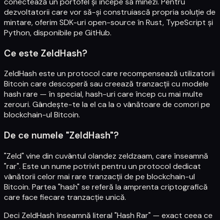
conectează un portofel și începe să minezi. Pentru
dezvoltatorii care vor să-și construiască propria soluție de
mintare, oferim SDK-uri open-source în Rust, TypeScript și
Python, disponibile pe
GitHub
.
Ce este ZeldHash?
ZeldHash este un protocol care recompensează utilizatorii
Bitcoin care descoperă sau creează tranzacții cu modele
hash rare — în special, hash-uri care încep cu mai multe
zerouri. Gândește-te la el ca la o vânătoare de comori pe
blockchain-ul Bitcoin.
De ce numele "ZeldHash"?
"Zeld" vine din cuvântul olandez zeldzaam, care înseamnă
"rar". Este un nume potrivit pentru un protocol dedicat
vânătorii celor mai rare tranzacții de pe blockchain-ul
Bitcoin. Partea "hash" se referă la amprenta criptografică
care face fiecare tranzacție unică.
Deci ZeldHash înseamnă literal "Hash Rar" — exact ceea ce