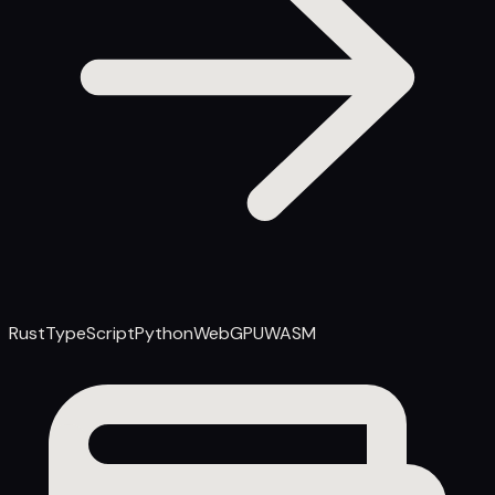
Rust
TypeScript
Python
WebGPU
WASM