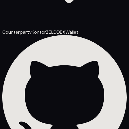
Counterparty
Kontor
ZELD
DEX
Wallet