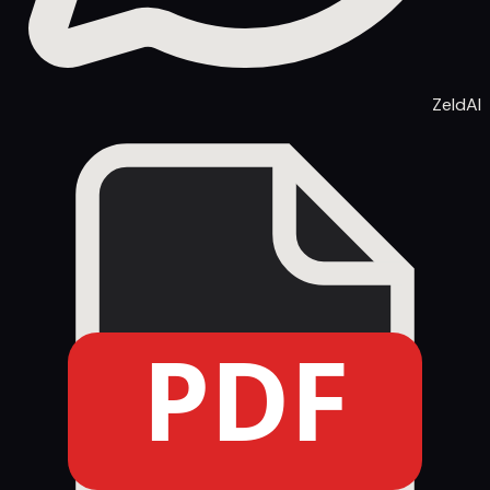
ZeldAI
PDF