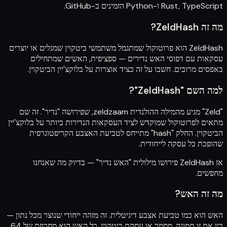
Rust, TypeScript ו-Python הזמינים ב-
GitHub
.
מה זה ZeldHash?
ZeldHash הוא פרוטוקול שמתגמל משתמשי ביטקוין שמגלים או יוצרים
עסקאות עם דפוסי האש נדירים — ספציפית, האשים שמתחילים
באפסים מרובים. חשבו על זה כציד אוצרות על בלוקצ'יין הביטקוין.
למה השם "ZeldHash"?
"Zeld" מגיע מהמילה ההולנדית zeldzaam, שפירושה "נדיר". זה שם
מתאים לפרוטוקול שמוקדש לציד העסקאות הנדירות ביותר על בלוקצ'יין
הביטקוין. החלק "hash" מתייחס לטביעת האצבע הקריפטוגרפית
שהופכת כל עסקה לייחודית.
אז ZeldHash פירושו מילולית "האש נדיר" — בדיוק מה שאנחנו
מחפשים.
מה זה האש?
האש הוא כמו טביעת אצבע דיגיטלית. זה מזהה ייחודי שנוצר מכל נתון —
בין אם זו תמונה, מסמך או עסקת ביטקוין. כל האש הוא מחרוזת של 64